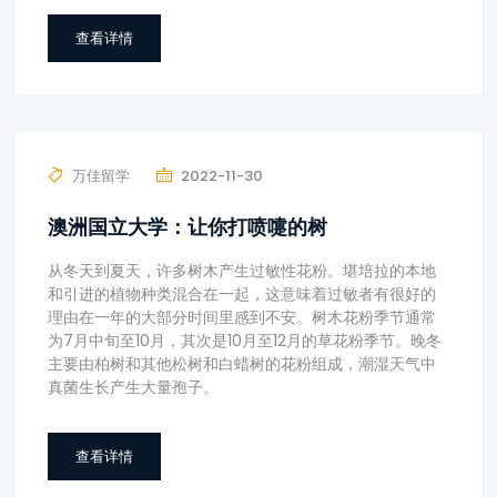
查看详情
万佳留学
2022-11-30
澳洲国立大学：让你打喷嚏的树
从冬天到夏天，许多树木产生过敏性花粉。堪培拉的本地
和引进的植物种类混合在一起，这意味着过敏者有很好的
理由在一年的大部分时间里感到不安。树木花粉季节通常
为7月中旬至10月，其次是10月至12月的草花粉季节。晚冬
主要由柏树和其他松树和白蜡树的花粉组成，潮湿天气中
真菌生长产生大量孢子。
查看详情